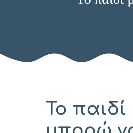
Το παιδί 
μπορώ ν