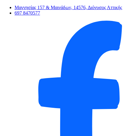
Μαγνησίας 157 & Μαινάδων, 14576, Διόνυσος Αττικής
697 8470577