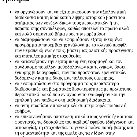
να οργανώσουν και να εξατομικεύσουν την αξιολογητική
διαδικασία και τη διαδικασία λήψης ιστορικού βάσει του
αιτήματος των γονέων δικών τους περιστατικών ή της
παραπομπής συναδέλφων, καθώς αποτελεί το πρώτο αλλά
και πολύ σημαντικό βήμα προς την παρέμβαση,
να διαμορφώσουν και να εφαρμόσουν εξατομικευμένα
προγράμματα παρέμβασης ανάλογα με το κλινικό προφίλ
των θεραπευόμενών τους, βάσει μιας ολιστικής προσέγγισης
και αποτελεσματικής στοχοθεσίας,
να κατανοήσουν την εξατομικευμένη εφαρμογή και τον
συνδυασμό ποικίλων μεθοδολογιών και τεχνικών, βάσει
έγκυρης βιβλιογραφίας, των πιο πρόσφατων ερευνητικών
δεδομένων και της δικής μας πολυετούς εμπειρίας,
να ενσωματώσουν στο πρόγραμμά τους περισσότερο
διαδραστικές και βιωματικές δραστηριότητες με πρωτότυπο
θεραπευτικό υλικό που ενισχύουν το ενδιαφέρον και την
εμπλοκή των παιδιών στη μαθησιακή διαδικασία,
να αντιμετωπίσουν προκλητικές συμπεριφορές παιδιών ή
εφήβων,
να επικοινωνήσουν αποτελεσματικά στους γονείς ή/ και τους
φροντιστές τις δυσκολίες του παιδιού/ εφήβου (διάγνωση και
αιτιολογία), τη στοχοθεσία, το γενικό πλάνο παρέμβασης και
τη σημαντικότητα και της εμπλοκής των ίδιων στην