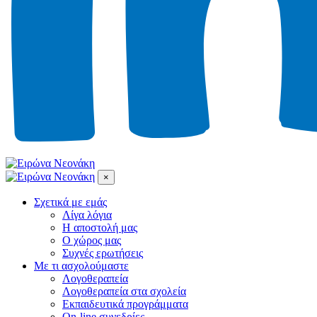
×
Σχετικά με εμάς
Λίγα λόγια
Η αποστολή μας
Ο χώρος μας
Συχνές ερωτήσεις
Με τι ασχολούμαστε
Λογοθεραπεία
Λογοθεραπεία στα σχολεία
Εκπαιδευτικά προγράμματα
On-line συνεδρίες