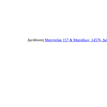
Διεύθυνση
Μαγνησίας 157 & Μαινάδων, 14576, Διό