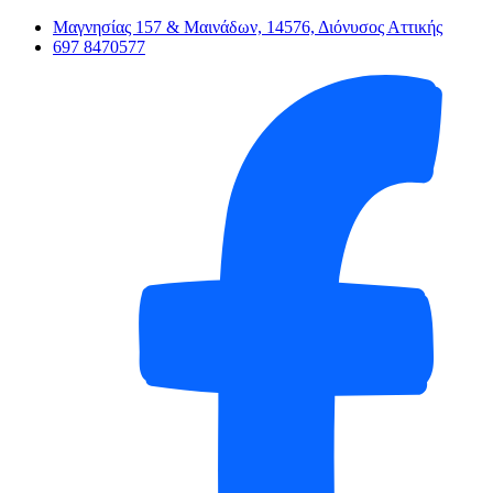
Μαγνησίας 157 & Μαινάδων, 14576, Διόνυσος Αττικής
697 8470577